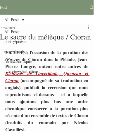
Post
All Posts
7 mai 2021
All Posts
Le sacre du métèque / Cioran
poetry/poésie
essays/essais
En 2011, à l'occasion de la parution des 
 de Cioran dans la Pléiade, Jean-
Œuvres
reviews/critiques
Pierre Longre, auteur entre autres de 
interviews/entretiens
Richesses de l'incertitude, Queneau et 
 (accompagné de sa traduction en 
Cioran
anglais), publiait la recension que nous 
reproduisons ci-dessous - et à laquelle 
nous ajoutons plus bas une autre 
chronique consacrée à la parution plus 
récente d'un ensemble de textes de Cioran 
(traduits du roumain par Nicolas 
Cavaillès).