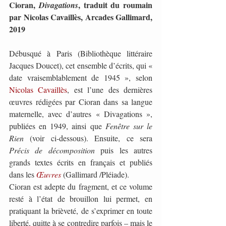
Cioran, 
, traduit du roumain 
Divagations
par Nicolas Cavaillès, Arcades Gallimard, 
2019
Débusqué à Paris (Bibliothèque littéraire 
Jacques Doucet), cet ensemble d’écrits, qui « 
date vraisemblablement de 1945 », selon 
Nicolas Cavaillès
, est l’une des dernières 
œuvres rédigées par Cioran dans sa langue 
maternelle, avec d’autres « Divagations », 
publiées en 1949, ainsi que 
Fenêtre sur le 
Rien
 (voir ci-dessous). Ensuite, ce sera 
Précis de décomposition
 puis les autres 
grands textes écrits en français et publiés 
dans les 
Œuvres
 (Gallimard /Pléiade).
Cioran est adepte du fragment, et ce volume 
resté à l’état de brouillon lui permet, en 
pratiquant la brièveté, de s’exprimer en toute 
liberté, quitte à se contredire parfois – mais le 