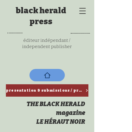
black herald
press
éditeur indépendant /
independent publisher
presentation & submissions / ​présentation & propositions de textes
THE BLACK HERALD
magazine
LE HÉRAUT NOIR