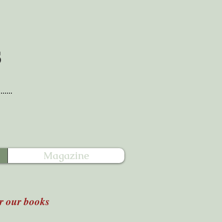
s
Magazine
r our books