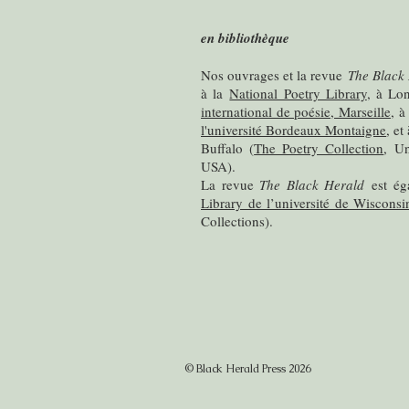
en bibliothèque
Nos ouvrages et la revue
The Black
à la
National Poetry Library
, à Lo
international de poésie, Marseille
, à
l'université Bordeaux Montaigne
, et
Buffalo (
The Poetry Collection
, Un
USA).
La revue
The Black Herald
est ég
Library de l’université de Wiscons
Collections).
© Black Herald Press 2026