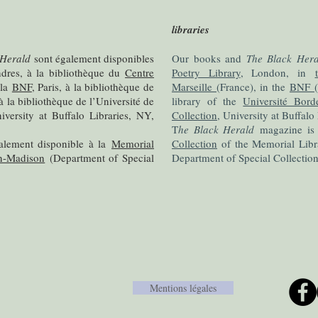
libraries
 Herald
sont également disponibles
Our books and
T
he Black Hera
ndres, à la bibliothèque du
Centre
Poetry Library
, London, in
 la
BNF
, Paris, à la bibliothèque de
Marseille
(France), in the
BNF
 à la bibliothèque de l’Université de
library of the
Université Bor
iversity at Buffalo Libraries, NY,
Collection
, University at Buffalo
T
he Black Herald
magazine is 
alement disponible à la
Memorial
Collection
of the Memorial Libr
in-Madison
(Department of Special
Department of Special Collectio
Mentions légales