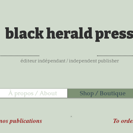
black herald pres
éditeur indépendant / independent publisher
À propos / About
Shop / Boutique
os publications
To orde