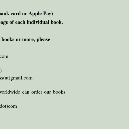
bank card or Apple Pay)
page of each individual book.
2 books or more, please
.com
)
ss(at)gmail.com
orldwide can order our books
(dot)com