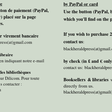
re
by PayPal or card
ton de paiement (PayPal,
Use the button (PayPal, 
) placé sur la page
which you'll find on the 
s.
If you wish to purchase 
ar virement bancaire
contact us
:
ress(at)gmail.com
blackheraldpress(at)gmail
libraire
en indiquant notre e-mail
by check (in £ and
€ only
contact us:
blackheraldpre
 des bibliothèques
sur Dilicom. P
our toute
Booksellers
&
libraries
w
s contacter :
directly from us.
​
blackheraldpress(at)gmail