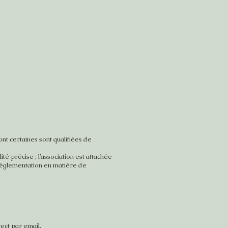
ont certaines sont qualifiées de
té précise ; l’association est attachée
a réglementation en matière de
ect par email.