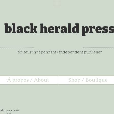
black herald pres
éditeur indépendant / independent publisher
À propos / About
Shop / Boutique
aldpress.com