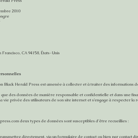
 Herald Press
vembre 2010
Longre
r
 Francisco, CA 94158, États-Unis
personnelles
ion Black Herald Press est amenée à collecter et à traiter des informations d
e que des données de manière responsable et confidentielle et dans une finali
a vie privée des utilisateurs de son site internet et s’engage à respecter l
dpress.com
deux types de données sont susceptibles d’être recueillies :
ransmettez directement, via un formulaire de contact ou bien par contact dir