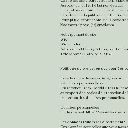
Ce site est édité par les Éditions Black
Association loi 1901 à but non-lucratif
Enregistrée au Journal Officiel du 6 no
Directrice de la publication : Blandine 
Pour plus d’informations, nous contacte
blackheraldpress (at) gmail.com
Hébergement du site
Wix
Wix.com Inc.
Adresse : 500 Terry A François Blvd San
Téléphone : +1 415-639-9034.
Politique de protection des données 
Dans le cadre de son activité, l’associat
« données personnelles ».
L’association Black Herald Press n’utilis
au respect des règles de protection de l
protection des données personnelles.
Données personnelles
Sur le site web
https://www.blackheral
Les données transmises directement :
Ces données sont celles que vous nous t