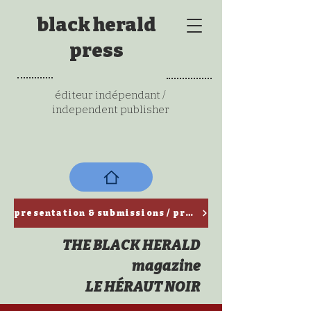
black herald
press
éditeur indépendant /
independent publisher
presentation & submissions / ​présentation & propositions de textes
THE BLACK HERALD
magazine
LE HÉRAUT NOIR