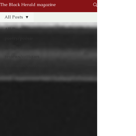
The Black Herald magazine
All Posts
All Posts
poetry/poésie
essays/essais
reviews/critiques
interviews/entretiens