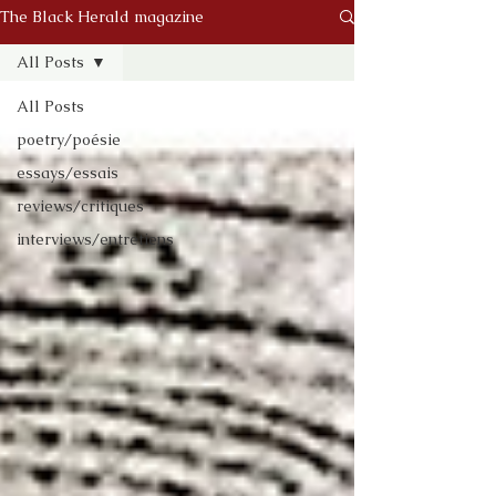
The Black Herald magazine
All Posts
All Posts
poetry/poésie
essays/essais
reviews/critiques
interviews/entretiens