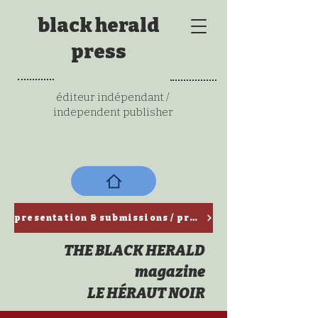
black herald
press
éditeur indépendant /
independent publisher
presentation & submissions / ​présentation & propositions de textes
THE BLACK HERALD
magazine
LE HÉRAUT NOIR