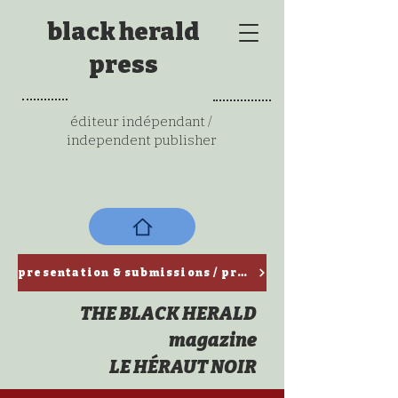
black herald
press
éditeur indépendant /
independent publisher
presentation & submissions / ​présentation & propositions de textes
THE BLACK HERALD
magazine
LE HÉRAUT NOIR