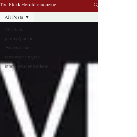
The Black Herald magazine
All Posts
All Posts
poetry/poésie
essays/essais
reviews/critiques
interviews/entretiens