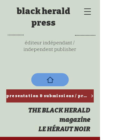
black herald
press
éditeur indépendant /
independent publisher
presentation & submissions / ​présentation & propositions de textes
THE BLACK HERALD
magazine
LE HÉRAUT NOIR