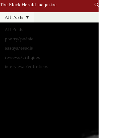
The Black Herald magazine
All Posts
All Posts
poetry/poésie
essays/essais
reviews/critiques
interviews/entretiens